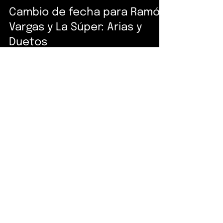
Fernando Lozano
18 mar
6 min de lectura
Cambio de fecha para Ramón
Vargas y La Súper: Arias y
Duetos
CAMBIO DE FECHA Ahora 14 de junio — Teatro
de la CIudad Temporada de Primavera 2026 Si
ya tienes tu boleto para el 12 de abril, éste
sigue siendo válido para la nueva fecha. Si
prefieres solicitar un reembolso, hazlo en el
siguiente enlace:
https://t3.arema.mx/reembolsar Una
Producción del Patronato de la ESMDM y
CONARTE Tenor: Ramón Vargas Soprano: So Ry
Kim Dirección: Abdiel Vázquez Fecha: Domingo
12 de Abril 2026 Hora: 18:00 horas Lugar:
Teatro de la Ciudad de Monterrey