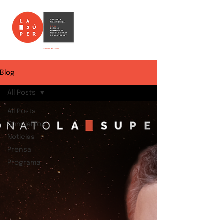
Blog
All Posts
All Posts
Conciertos
Noticias
Prensa
Programa