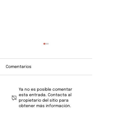
Comentarios
Audiciones 2026
Resultado de l
Ya no es posible comentar
Convocatoria S
esta entrada. Contacta al
2025
propietario del sitio para
obtener más información.