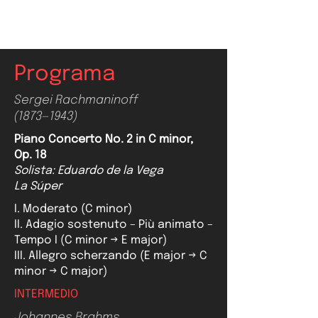
Eduardo de la Vega, Solista
Programa
Sergei Rachmaninoff
(1873—1943)
Piano Concerto No. 2 in C minor,
Op. 18
Solista: Eduardo de la Vega
La Súper
I. Moderato (C minor)
II. Adagio sostenuto – Più animato –
Tempo I (C minor → E major)
III. Allegro scherzando (E major → C
minor → C major)
INTERMEDIO
Johannes Brahms