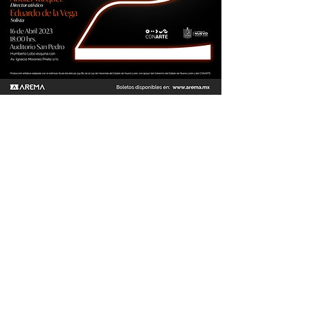
Noche de 2
Auditorio San Pedro
5 de marzo de 2023 a las 18 horas
La Súper Orquesta Filarmónica de
la ESMDM
Abdiel Vázquez, Director Artístico