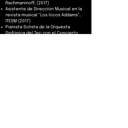
Rachmaninoff, (2017)
Asistente de Dirección Musical en la
revista musical “Los locos Addams”,
ITESM (2017)
Pianista Solista de la Orquesta
Sinfónica del Tec con el Concierto
para piano y orquesta de Grieg Op. 16,
(2016)
Pianista acompañante en el Festival
de Coros de Nuevo León (2016)
Pianista principal – Coro del
Tecnológico de Monterrey (desde
2014)
Pianista principal – Orquesta
Sinfónica del Tec de Monterrey
(desde 2012)
Concursos
Primer lugar en el Concurso Nacional
de Piano “Esperanza Cabrera”