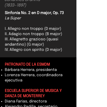
(1833—1897)
Sinfonía No. 2 en D major, Op. 73
La Súper
I. Allegro non troppo (D major)
II. Adagio non troppo (B major)
III. Allegretto grazioso (quasi
andantino) (G major)
IV. Allegro con spirito (D major)
PATRONATO DE LA ESMDM
Bárbara Herrera, presidenta
Lorenza Herrera, coordinadora
ejecutiva
ESCUELA SUPERIOR DE MUSICA Y
DANZA DE MONTERREY
Diana Farías, directora
Alejandro Padilla, secretario