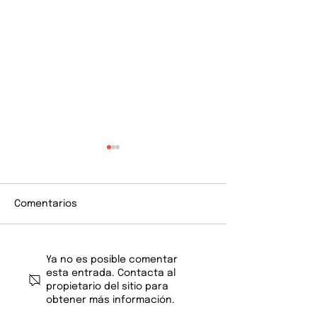
Comentarios
Un Berlioz vibrante
Tiemblan en co
Ya no es posible comentar
esta entrada. Contacta al
propietario del sitio para
obtener más información.