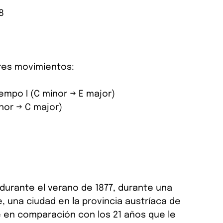
8
res movimientos:
empo I (C minor → E major)
nor → C major)
rante el verano de 1877, durante una 
 una ciudad en la provincia austríaca de 
e en comparación con los 21 años que le 