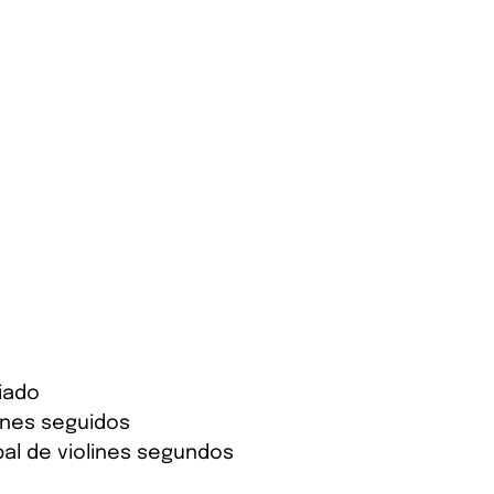
iado
lines seguidos
pal de violines segundos