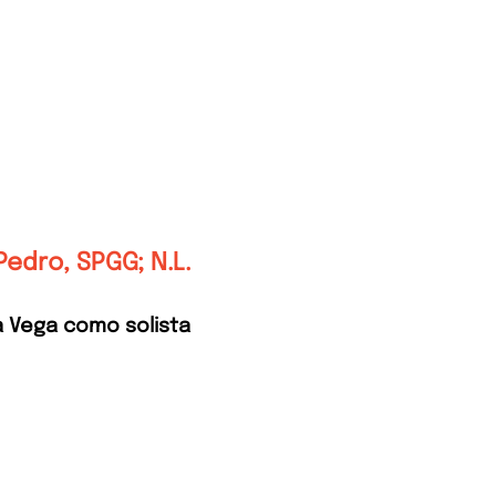
Quienes somos
Conciertos y Videos
Not
Pedro, SPGG; N.L.
 Vega como solista