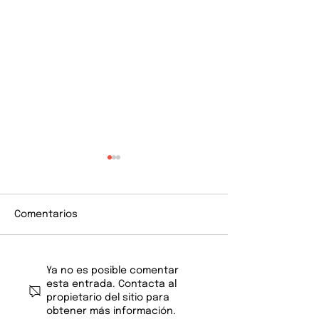
Comentarios
Un Berlioz vibrante
Tiemblan en co
Ya no es posible comentar
esta entrada. Contacta al
propietario del sitio para
obtener más información.